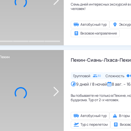
Семь дней интересных экскурсий в о
человек!
Автобусный тур
Экскур
Визовое направление
Пекин
Китай
,
Пекин
Пекин-Сиань-Лхаса-Пек
Групповой
Сложность
30
9 дней / 8 ночей
8 авг. – 16
Вы побываете не только в Пекине, н
буддизма. Тур от 2-х человек.
Автобусный тур
В горы
Тур с перелетом
Визов