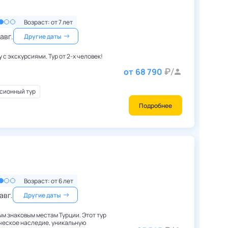
Возраст: от
7
лет
 авг.
Другие даты
Большой семидневный тур по Пекину с экскурсиями. Тур от 2-х человек!
от
68 790
сионный тур
Подробнее
Турция
,
Стамбул
Возраст: от
6
лет
 авг.
Другие даты
м знаковым местам Турции. Этот тур
ческое наследие, уникальную