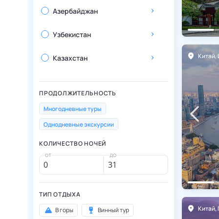
Азербайджан
Узбекистан
Китай
,
Шанхай
Китай
,
Казахстан
Беларусь
ПРОДОЛЖИТЕЛЬНОСТЬ
Армения
Многодневные туры
Однодневные экскурсии
Бельгия
КОЛИЧЕСТВО НОЧЕЙ
Венгрия
от
до
Испания
ТИП ОТДЫХА
Италия
Китай
,
Пекин
Китай
,
В горы
Винный тур