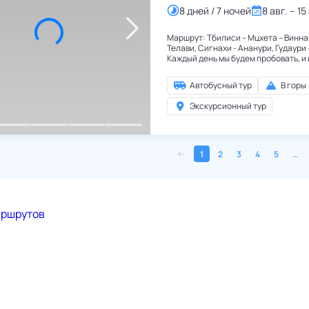
8 дней / 7 ночей
8 авг. – 15
Маршрут: Тбилиси – Мцхета – Винна
Телави, Сигнахи - Ананури, Гудаури
Каждый день мы будем пробовать, 
блюдами!
Автобусный тур
В горы
Экскурсионный тур
1
2
3
4
5
…