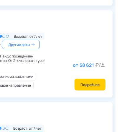
Китай
,
Чэнду
Возраст: от
7
лет
г.
Другие даты
 Панд с посещением
ра. От 2-х человек в туре!
от
58 621
ение за животными
Подробнее
овое направление
Грузия
,
Тбилиси
Возраст: от
7
лет