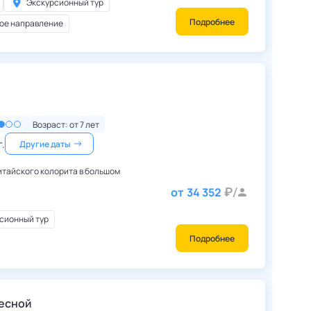
Экскурсионный тур
Подробнее
ое направление
Китай
,
Шанхай
Возраст: от
7
лет
г.
Другие даты
итайского колорита в большом
от
34 352
сионный тур
Подробнее
Китай
,
Пекин
бесной