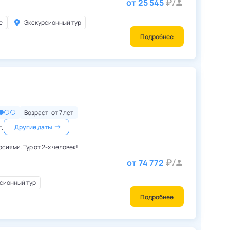
от
25 545
е
Экскурсионный тур
Подробнее
Китай
,
Пекин
Возраст: от
7
лет
г.
Другие даты
сиями. Тур от 2-х человек!
от
74 772
сионный тур
Подробнее