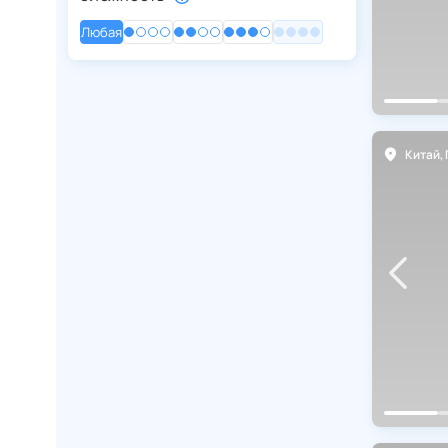
Любая
Таджикистан
Малайзия
Южная Корея
Китай
,
Пекин
Китай
,
ЮВА