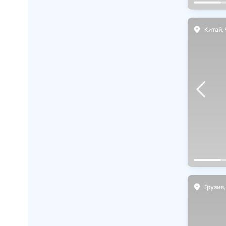
Китай
,
Чэнду
Китай
,
Грузия
,
Тбилиси
Грузия