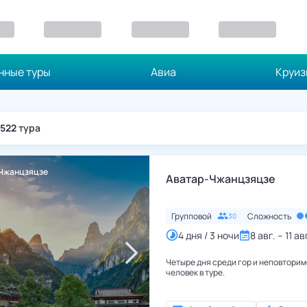
нные туры
Авиа
Круи
522
тура
Чжанцзяцзе
Китай
,
Чжанцзяцзе
Аватар-Чжанцзяцзе
Групповой
Сложность
30
4 дня / 3 ночи
8 авг. – 11 ав
Четыре дня среди гор и неповторим
человек в туре.