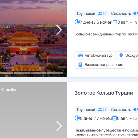
Групповой
Сложность
30
7 дней / 6 ночей
8 авг. – 14
Автобусный тур
Экскур
Визовое направление
,
Стамбул
Турция
,
Стамбул
Золотое Кольцо Турции
Групповой
Сложность
25
8 дней / 7 ночей
8 авг. – 15
Незабываемое путешествие по самы
идеально сочетает богатое истори