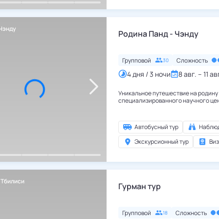
Чэнду
Китай
,
Чэнду
Родина Панд - Чэнду
Групповой
Сложность
30
4 дня / 3 ночи
8 авг. – 11 ав
Уникальное путешествие на родину
специализированного научного цент
Автобусный тур
Наблюд
Экскурсионный тур
Виз
,
Тбилиси
Грузия
,
Тбилиси
Гурман тур
Групповой
Сложность
18