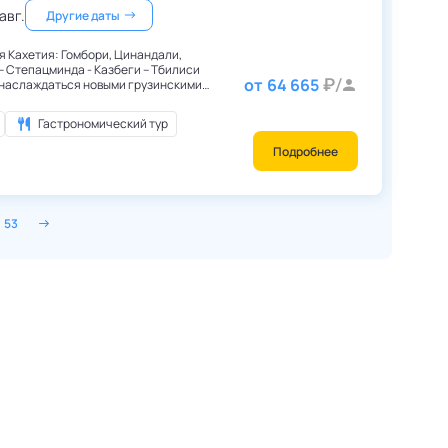
 авг.
Другие даты
я Кахетия: Гомбори, Цинандали,
 – Степацминда - Казбеги – Тбилиси
от
64 665
и наслаждаться новыми грузинскими
Гастрономический тур
Подробнее
53