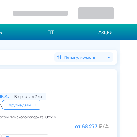
зы
FIT
Акции
По популярности
Китай
,
Чжанцзяцзе
Возраст: от
7
лет
г.
Другие даты
ого китайского колорита. От 2-х
от
68 277