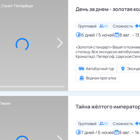
,
Санкт-Петербург
Россия
,
Санкт-Петербург
День за днем - золотая к
Групповой
Сложность
45
6 дней / 5 ночей
8 авг. – 13
«Золотой стандарт» Вашего познав
столицу. Все экскурсии автобусные. 3 пригорода в программе:
Кронштадт, Петергоф, Царское Село. **Каждому дню нед
соответствует своя экскурсионная
программа повторяется каждую нед
Автобусный тур
Экскур
Водная прогулка
Пекин
Китай
,
Пекин
Тайна жёлтого император
Групповой
Сложность
30
7 дней / 6 ночей
8 авг. – 14