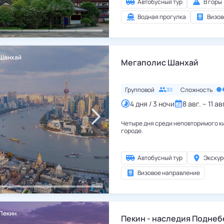
Автобусный тур
В горы
Водная прогулка
Визов
Шанхай
Китай
,
Шанхай
Мегаполис Шанхай
Групповой
Сложность
30
4 дня / 3 ночи
8 авг. – 11 ав
Четыре дня среди неповторимого к
городе.
Автобусный тур
Экскур
Визовое направление
Пекин
Китай
,
Пекин
Пекин - наследия Подне