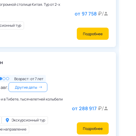
громной столице Китая. Тур от 2-х
от
97 758
сионный тур
Подробнее
Китай
,
Пекин
ин
Возраст: от
7
лет
 авг.
Другие даты
о и в Тибете, тысячелетней колыбели
от
288 917
Экскурсионный тур
Подробнее
ое направление