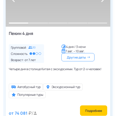
Пекин 4 дня
4 дня / 3 ночи
Групповой
30
7 авг. – 10 авг.
Сложность
Другие даты
Возраст: от
7
лет
Четыре дня в столице Китая с экскурсиями. Тур от 2-х человек!
Автобусный тур
Экскурсионный тур
Популярные туры
Подробнее
от
74 081