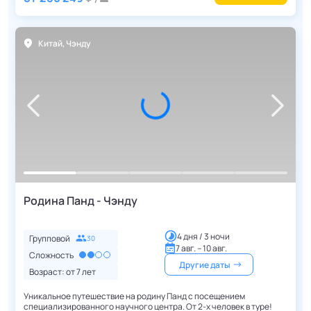
Китай
,
Чэнду
Родина Панд - Чэнду
4 дня / 3 ночи
Групповой
30
7 авг. – 10 авг.
Сложность
Другие даты
Возраст: от
7
лет
Уникальное путешествие на родину Панд с посещением
специализированного научного центра. От 2-х человек в туре!