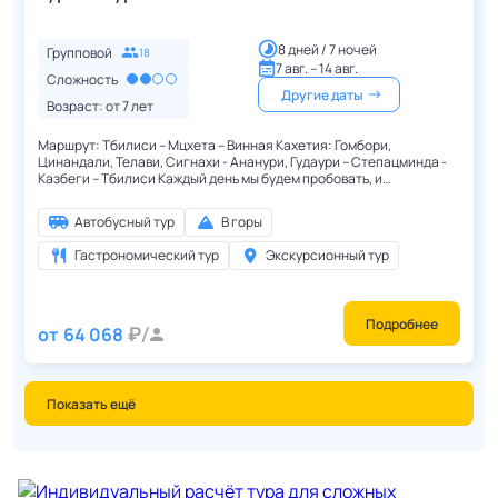
8 дней / 7 ночей
Групповой
18
7 авг. – 14 авг.
Сложность
Другие даты
Возраст: от
7
лет
Маршрут: Тбилиси – Мцхета – Винная Кахетия: Гомбори,
Цинандали, Телави, Сигнахи - Ананури, Гудаури – Степацминда -
Казбеги – Тбилиси Каждый день мы будем пробовать, и
наслаждаться новыми грузинскими блюдами!
Автобусный тур
В горы
Гастрономический тур
Экскурсионный тур
Подробнее
от
64 068
Показать ещё