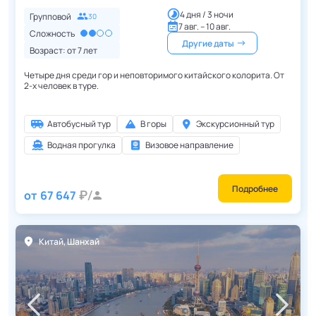
4 дня / 3 ночи
Групповой
30
7 авг. – 10 авг.
Сложность
Другие даты
Возраст: от
7
лет
Четыре дня среди гор и неповторимого китайского колорита. От
2-х человек в туре.
Автобусный тур
В горы
Экскурсионный тур
Водная прогулка
Визовое направление
Подробнее
от
67 647
Китай
,
Шанхай