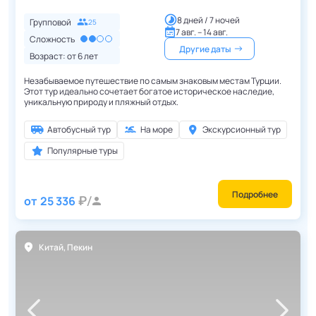
8 дней / 7 ночей
Групповой
25
7 авг. – 14 авг.
Сложность
Другие даты
Возраст: от
6
лет
Незабываемое путешествие по самым знаковым местам Турции.
Этот тур идеально сочетает богатое историческое наследие,
уникальную природу и пляжный отдых.
Автобусный тур
На море
Экскурсионный тур
Популярные туры
Подробнее
от
25 336
Китай
,
Пекин