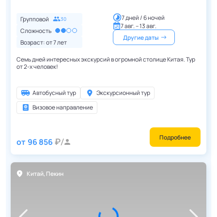
7 дней / 6 ночей
Групповой
30
7 авг. – 13 авг.
Сложность
Другие даты
Возраст: от
7
лет
Семь дней интересных экскурсий в огромной столице Китая. Тур
от 2-х человек!
Автобусный тур
Экскурсионный тур
Визовое направление
Подробнее
от
96 856
Китай
,
Пекин