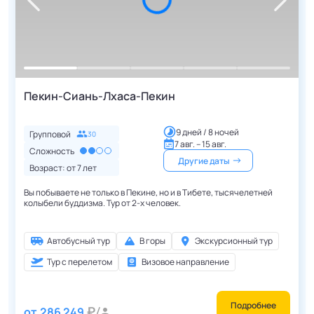
Пекин-Сиань-Лхаса-Пекин
9 дней / 8 ночей
Групповой
30
7 авг. – 15 авг.
Сложность
Другие даты
Возраст: от
7
лет
Вы побываете не только в Пекине, но и в Тибете, тысячелетней
колыбели буддизма. Тур от 2-х человек.
Автобусный тур
В горы
Экскурсионный тур
Тур с перелетом
Визовое направление
Подробнее
от
286 249