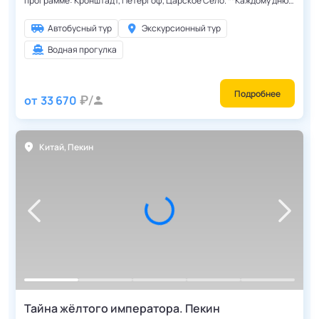
программе: Кронштадт, Петергоф, Царское Село. **Каждому дню
недели соответствует своя экскурсионная программа.
Экскурсионная программа повторяется каждую неделю.**
Автобусный тур
Экскурсионный тур
Водная прогулка
Подробнее
от
33 670
Китай
,
Пекин
Тайна жёлтого императора. Пекин