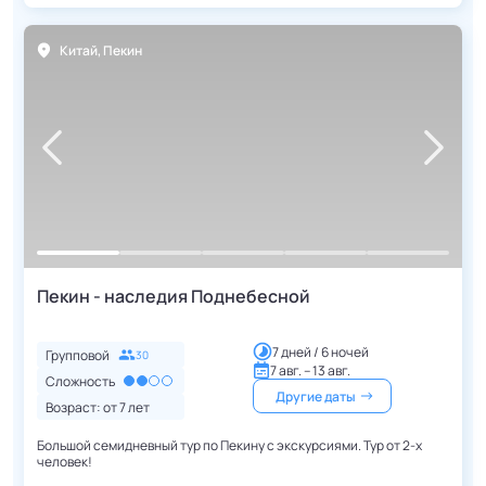
Китай
,
Пекин
Пекин - наследия Поднебесной
7 дней / 6 ночей
Групповой
30
7 авг. – 13 авг.
Сложность
Другие даты
Возраст: от
7
лет
Большой семидневный тур по Пекину с экскурсиями. Тур от 2-х
человек!