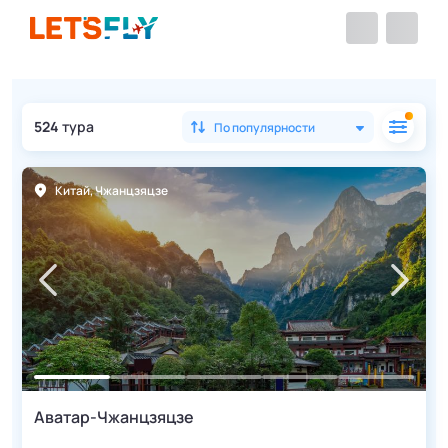
524
тура
По популярности
Китай
,
Чжанцзяцзе
Аватар-Чжанцзяцзе