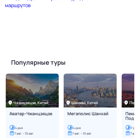
Популярные туры
Чжанцзяцзе,
Китай
Шанхай,
Китай
Пеки
Аватар-Чжанцзяцзе
Мегаполис Шанхай
Пекин
Подн
4
дня
4
дня
7
дн
7 авг. – 10 авг.
7 авг. – 10 авг.
7 авг.