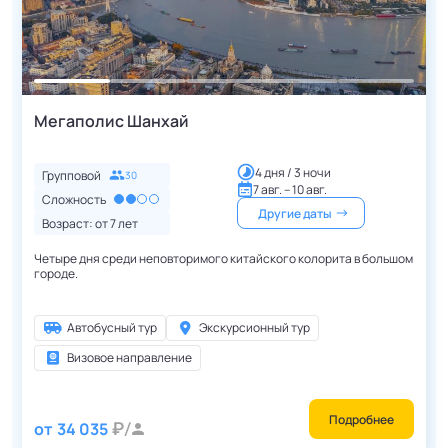
Мегаполис Шанхай
4 дня / 3 ночи
Групповой
30
7 авг. – 10 авг.
Сложность
Другие даты
Возраст: от
7
лет
Четыре дня среди неповторимого китайского колорита в большом
городе.
Автобусный тур
Экскурсионный тур
Визовое направление
Подробнее
от
34 035