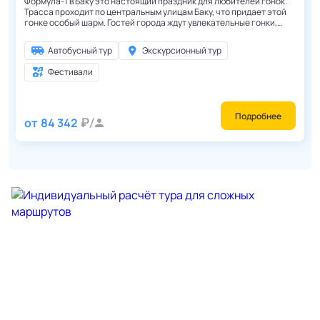
Формула-1 в Баку это настоящий праздник для любителей гонок.
Трасса проходит по центральным улицам Баку, что придает этой
гонке особый шарм. Гостей города ждут увлекательные гонки,
многочисленные развлечения, организованные на приморском
бульваре и концерты мировых звезд!
Автобусный тур
Экскурсионный тур
Фестивали
Подробнее
от
84 342