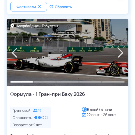
Фестивали
Сбросить
Азербайджан
,
Гобустан
Формула - 1 Гран-при Баку 2026
5 дней / 4 ночи
Групповой
45
22 сент. – 26 сент.
Сложность
Возраст: от
2
лет