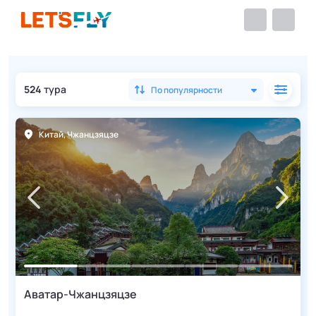
524
тура
По популярности
Китай
,
Чжанцзяцзе
Аватар-Чжанцзяцзе