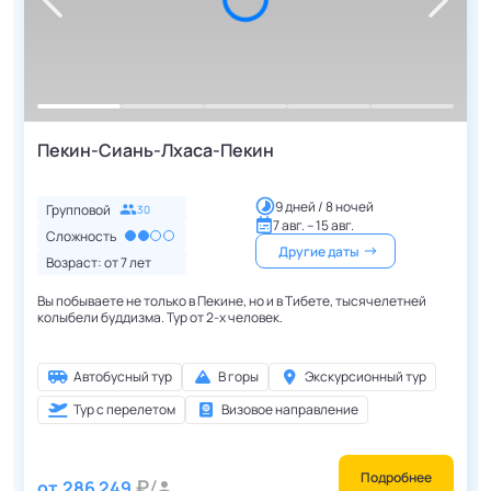
Пекин-Сиань-Лхаса-Пекин
9 дней / 8 ночей
Групповой
30
7 авг. – 15 авг.
Сложность
Другие даты
Возраст: от
7
лет
Вы побываете не только в Пекине, но и в Тибете, тысячелетней
колыбели буддизма. Тур от 2-х человек.
Автобусный тур
В горы
Экскурсионный тур
Тур с перелетом
Визовое направление
Подробнее
от
286 249