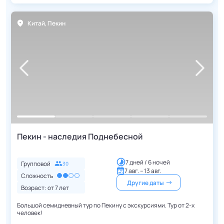
Китай
,
Пекин
Пекин - наследия Поднебесной
7 дней / 6 ночей
Групповой
30
7 авг. – 13 авг.
Сложность
Другие даты
Возраст: от
7
лет
Большой семидневный тур по Пекину с экскурсиями. Тур от 2-х
человек!