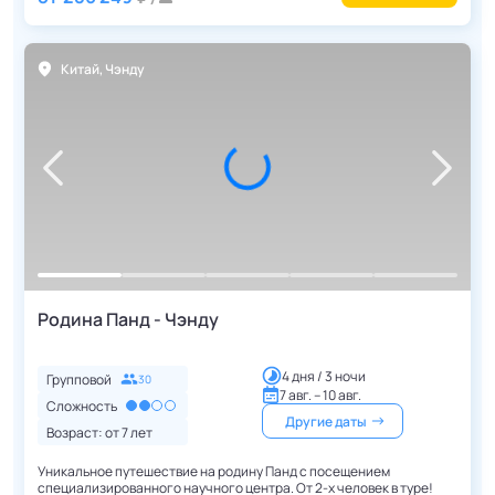
Китай
,
Чэнду
Родина Панд - Чэнду
4 дня / 3 ночи
Групповой
30
7 авг. – 10 авг.
Сложность
Другие даты
Возраст: от
7
лет
Уникальное путешествие на родину Панд с посещением
специализированного научного центра. От 2-х человек в туре!