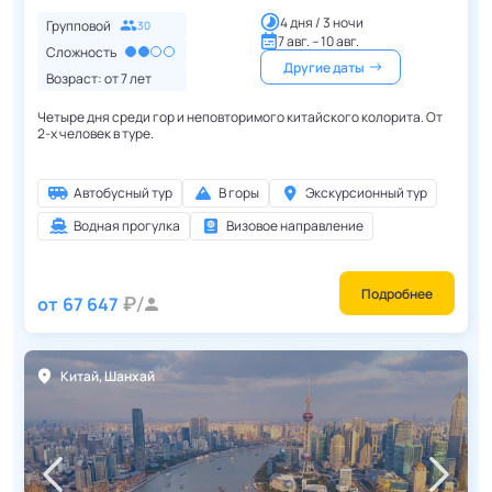
4 дня / 3 ночи
Групповой
30
7 авг. – 10 авг.
Сложность
Другие даты
Возраст: от
7
лет
Четыре дня среди гор и неповторимого китайского колорита. От
2-х человек в туре.
Автобусный тур
В горы
Экскурсионный тур
Водная прогулка
Визовое направление
Подробнее
от
67 647
Китай
,
Шанхай