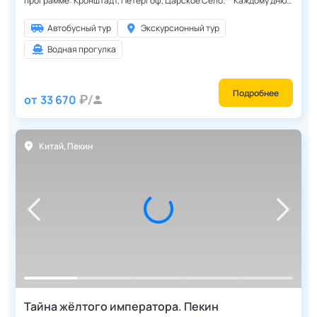
программе: Кронштадт, Петергоф, Царское Село. **Каждому дню
недели соответствует своя экскурсионная программа.
Экскурсионная программа повторяется каждую неделю.**
Автобусный тур
Экскурсионный тур
Водная прогулка
Подробнее
от
33 670
Китай
,
Пекин
Тайна жёлтого императора. Пекин