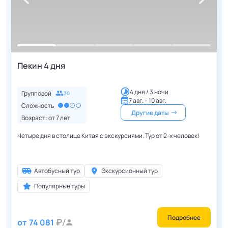
Пекин 4 дня
4 дня / 3 ночи
Групповой
30
7 авг. – 10 авг.
Сложность
Другие даты
Возраст: от
7
лет
Четыре дня в столице Китая с экскурсиями. Тур от 2-х человек!
Автобусный тур
Экскурсионный тур
Популярные туры
Подробнее
от
74 081