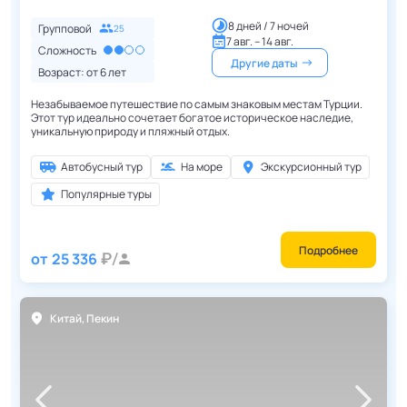
8 дней / 7 ночей
Групповой
25
7 авг. – 14 авг.
Сложность
Другие даты
Возраст: от
6
лет
Незабываемое путешествие по самым знаковым местам Турции.
Этот тур идеально сочетает богатое историческое наследие,
уникальную природу и пляжный отдых.
Автобусный тур
На море
Экскурсионный тур
Популярные туры
Подробнее
от
25 336
Китай
,
Пекин