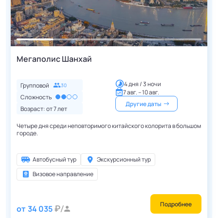
Мегаполис Шанхай
4 дня / 3 ночи
Групповой
30
7 авг. – 10 авг.
Сложность
Другие даты
Возраст: от
7
лет
Четыре дня среди неповторимого китайского колорита в большом
городе.
Автобусный тур
Экскурсионный тур
Визовое направление
Подробнее
от
34 035