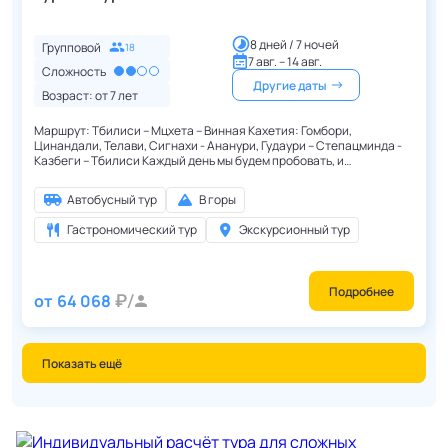
8 дней / 7 ночей
Групповой
18
7 авг. – 14 авг.
Сложность
Другие даты
Возраст: от
7
лет
Маршрут: Тбилиси – Мцхета – Винная Кахетия: Гомбори,
Цинандали, Телави, Сигнахи - Ананури, Гудаури – Степацминда -
Казбеги – Тбилиси Каждый день мы будем пробовать, и
наслаждаться новыми грузинскими блюдами!
Автобусный тур
В горы
Гастрономический тур
Экскурсионный тур
Подробнее
от
64 068
Показать ещё