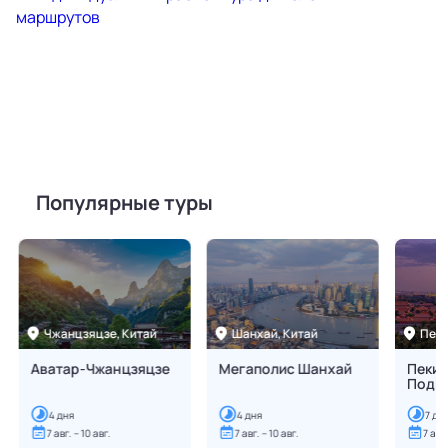
Популярные туры
Чжанцзяцзе,
Китай
Шанхай,
Китай
Пеки
Аватар-Чжанцзяцзе
Мегаполис Шанхай
Пекин
Подн
4
дня
4
дня
7
дн
7 авг. – 10 авг.
7 авг. – 10 авг.
7 авг.