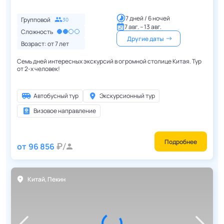
7 дней / 6 ночей
Групповой
30
7 авг. – 13 авг.
Сложность
Другие даты
Возраст: от
7
лет
Семь дней интересных экскурсий в огромной столице Китая. Тур
от 2-х человек!
Автобусный тур
Экскурсионный тур
Визовое направление
Подробнее
от
96 856
Китай
,
Пекин