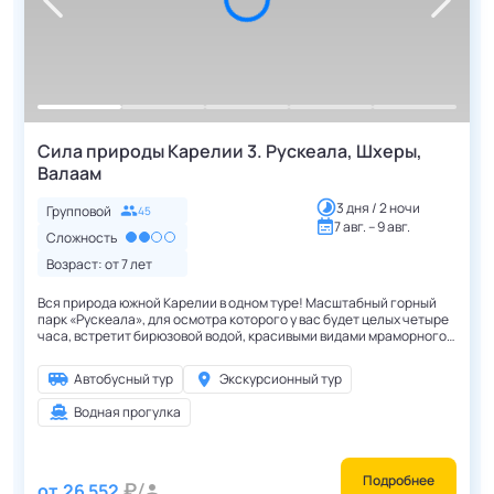
Сила природы Карелии 3. Рускеала, Шхеры,
Валаам
3 дня / 2 ночи
Групповой
45
7 авг. – 9 авг.
Сложность
Возраст: от
7
лет
Вся природа южной Карелии в одном туре! Масштабный горный
парк «Рускеала», для осмотра которого у вас будет целых четыре
часа, встретит бирюзовой водой, красивыми видами мраморного
каньона и активными развлечениями. А остров Койонсаари с его
песчаными пляжами для отдыха, красивыми скалистыми
Автобусный тур
Экскурсионный тур
берегами и загадочными мшистыми экотропами поразит
разнообразными пейзажами. Кроме того, в туре вас ждут древние
Водная прогулка
лабиринты, камни желания, долины мхов и оригинальные
экскурсии. Настоящий трехдневный отпуск, из которого вы
вернетесь полностью обновленными!
Подробнее
от
26 552