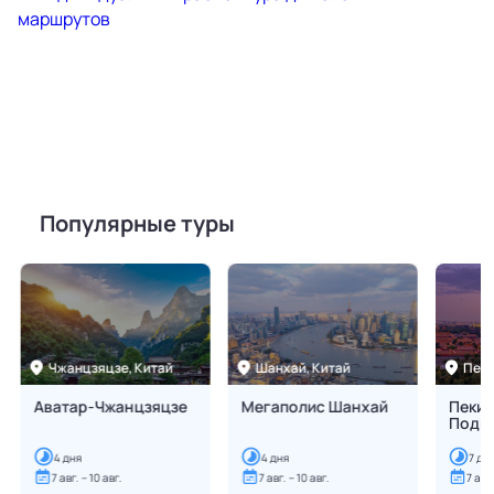
Популярные туры
Чжанцзяцзе,
Китай
Шанхай,
Китай
Пеки
Аватар-Чжанцзяцзе
Мегаполис Шанхай
Пекин
Подн
4
дня
4
дня
7
дн
7 авг. – 10 авг.
7 авг. – 10 авг.
7 авг.