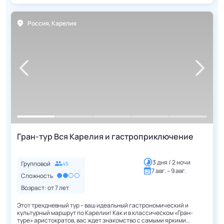
Россия
,
Карелия
Гран-тур Вся Карелия и гастроприключение
3 дня / 2 ночи
Групповой
45
7 авг. – 9 авг.
Сложность
Возраст: от
7
лет
Этот трехдневный тур – ваш идеальный гастрономический и
культурный маршрут по Карелии! Как и в классическом «Гран-
туре» аристократов, вас ждет знакомство с самыми яркими