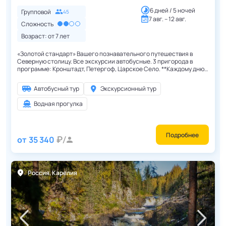
6 дней / 5 ночей
Групповой
45
7 авг. – 12 авг.
Сложность
Возраст: от
7
лет
«Золотой стандарт» Вашего познавательного путешествия в
Северную столицу. Все экскурсии автобусные. 3 пригорода в
программе: Кронштадт, Петергоф, Царское Село. **Каждому дню
недели соответствует своя экскурсионная программа.
Экскурсионная программа повторяется каждую неделю.**
Автобусный тур
Экскурсионный тур
Водная прогулка
Подробнее
от
35 340
Россия
,
Карелия