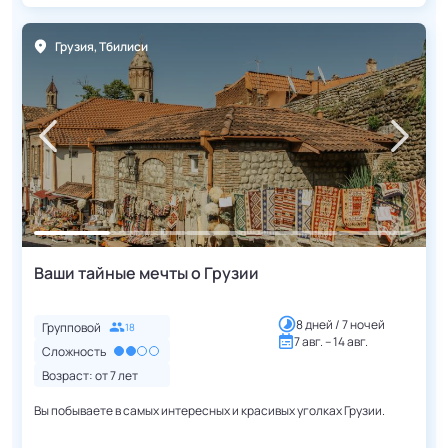
Грузия
,
Тбилиси
Ваши тайные мечты о Грузии
8 дней / 7 ночей
Групповой
18
7 авг. – 14 авг.
Сложность
Возраст: от
7
лет
Вы побываете в самых интересных и красивых уголках Грузии.