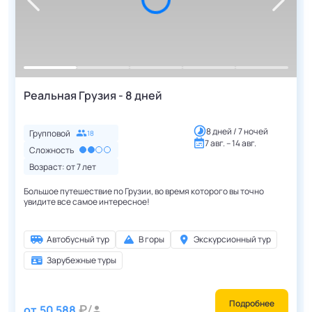
Реальная Грузия - 8 дней
8 дней / 7 ночей
Групповой
18
7 авг. – 14 авг.
Сложность
Возраст: от
7
лет
Большое путешествие по Грузии, во время которого вы точно
увидите все самое интересное!
Автобусный тур
В горы
Экскурсионный тур
Зарубежные туры
Подробнее
от
50 588