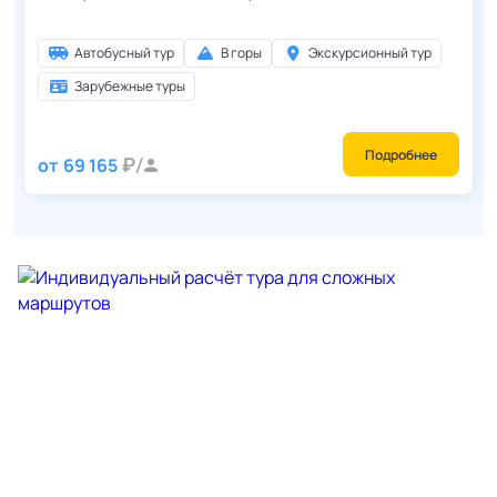
Автобусный тур
В горы
Экскурсионный тур
Зарубежные туры
Подробнее
от
69 165