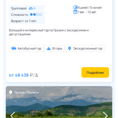
6 дней / 5 ночей
Групповой
18
7 авг. – 12 авг.
Сложность
Возраст: от
7
лет
Большой и интересный тур по Грузии с экскурсиями и
дегустациями.
Автобусный тур
В горы
Экскурсионный тур
Подробнее
от
48 438
Грузия
,
Тбилиси