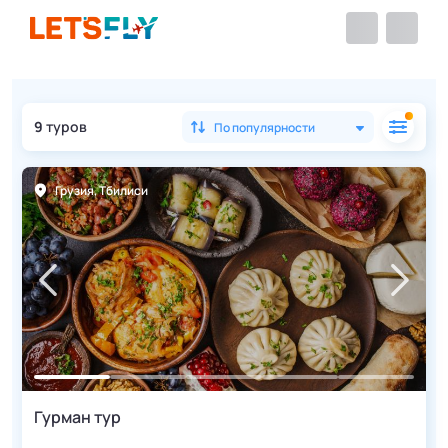
9
туров
По популярности
Грузия
,
Тбилиси
Гурман тур