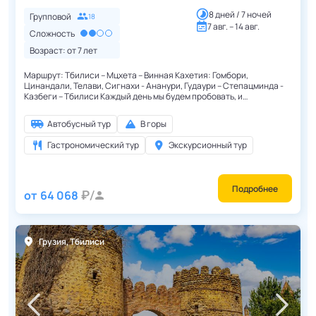
8 дней / 7 ночей
Групповой
18
7 авг. – 14 авг.
Сложность
Возраст: от
7
лет
Маршрут: Тбилиси – Мцхета – Винная Кахетия: Гомбори,
Цинандали, Телави, Сигнахи - Ананури, Гудаури – Степацминда -
Казбеги – Тбилиси Каждый день мы будем пробовать, и
наслаждаться новыми грузинскими блюдами!
Автобусный тур
В горы
Гастрономический тур
Экскурсионный тур
Подробнее
от
64 068
Грузия
,
Тбилиси