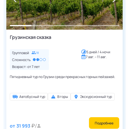
Грузинская сказка
5 дней / 4 ночи
Групповой
18
7 авг. – 11 авг.
Сложность
Возраст: от
7
лет
Пятидневный тур по Грузии среди прекрасных горных пейзажей.
Автобусный тур
В горы
Экскурсионный тур
Подробнее
от
31 993