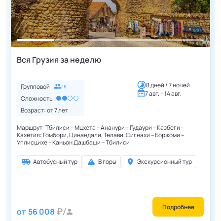
Вся Грузия за неделю
8 дней / 7 ночей
Групповой
18
7 авг. – 14 авг.
Сложность
Возраст: от
7
лет
Маршрут: Тбилиси – Мцхета – Ананури – Гудаури – Казбеги -
Кахетия: Гомбори, Цинандали, Телави, Сигнахи – Боржоми –
Уплисцихе – Каньон Дашбаши – Тбилиси
Автобусный тур
В горы
Экскурсионный тур
Подробнее
от
56 008