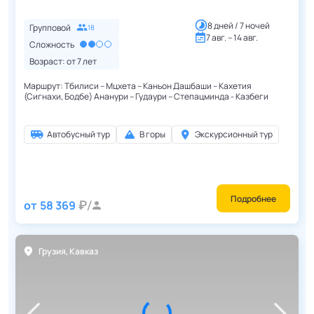
8 дней / 7 ночей
Групповой
18
7 авг. – 14 авг.
Сложность
Возраст: от
7
лет
Маршрут: Тбилиси – Мцхета – Каньон Дашбаши – Кахетия
(Сигнахи, Бодбе) Ананури – Гудаури – Степацминда - Казбеги
Автобусный тур
В горы
Экскурсионный тур
Подробнее
от
58 369
Грузия
,
Кавказ