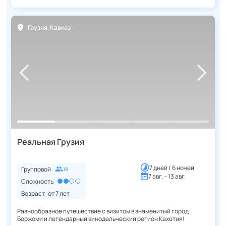
Грузия
,
Кавказ
Реальная Грузия
7 дней / 6 ночей
Групповой
18
7 авг. – 13 авг.
Сложность
Возраст: от
7
лет
Разнообразное путешествие с визитом в знаменитый город
Боржоми и легендарный винодельческий регион Кахетия!