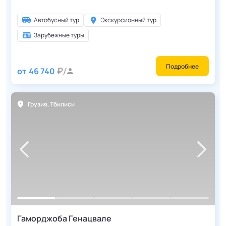
Автобусный тур
Экскурсионный тур
Зарубежные туры
Подробнее
от
46 740
Грузия
,
Тбилиси
Гаморджоба Генацвале