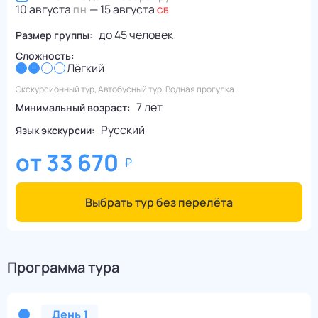
10 августа
—
15 августа
ПН
СБ
до
45
человек
Размер группы:
Сложность:
Лёгкий
Экскурсионный тур, Автобусный тур, Водная прогулка
7 лет
Минимальный возраст:
Русский
Язык экскурсии:
от
33 670
Выбрать тур без перелёта
Программа тура
День
1