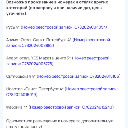
Возможно проживание в номерах и отелях других
категорий (по запросу и при наличии дат, цены
уточнять)
:
Русь 4* (
Номер реестровой записи: С782024004054
)
Азимут Отель Санкт-Петербург 4*
(Номер реестровой
записи: С782024008882)
Апарт-отель YES Марата центр 3* (
Номер реестровой
записи: С782024008775
)
Октябрьская 4* (
Номер реестровой записи:С782024015106
)
Новотель Санкт-Петербург 4* (
Номер реестровой записи:
С782024016019
)
Фабрика 4* (
Номер реестровой записи: С782024015240
)
Одноместное размещение в номере за дополнительную
плату (по запросу).