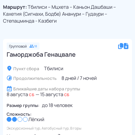
Маршрут:
Тбилиси – Мцхета – Каньон Дашбаши –
Кахетия (Сигнахи, Бодбе) Ананури – Гудаури –
Степацминда - Казбеги
Групповой
18
Гаморджоба Генацвале
Тбилиси
Пункт сбора
8 дней / 7 ночей
Продолжительность
Ближайшие даты набора группы
8 августа
—
15 августа
СБ
СБ
до
18
человек
Размер группы:
Сложность:
Лёгкий
Экскурсионный тур, Автобусный тур, В горы