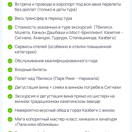
Встреча и проводы в аэропорт под все авиа перелеты
без доплат (только в даты тура)
Весь трансфер в период тура
Стоимость указанных в туре экскурсий: (Тбилиси,
Мцхета, Каньон Дашбаши и Мост-Бриллиант, Кахетия -
Сигнахи, Ананури, Гудаури, Степацминда, Казбеги)
Сервисы отелей (особенно в отелях повышенной
категории)
Обслуживание квалифицированного гида
Входные билеты
Полет над Тбилиси (Парк Рике – Нарикала)
Дегустация вина + снеки в винном погребе в Сигнахи
Экскурсия и дегустация вина прямо из цистерн на
винном традиционном кахетинском заводе
Невероятно вкусный обед в горах Казбеги с вином
Мега колоритный мастер-класс хинкали и хачапури
«Пальчики оближешь»