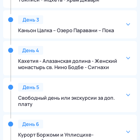
День
3
Каньон Цалка – Озеро Паравани – Пока
День
4
Кахетия - Алазанская долина - Женский
монастырь св. Нино Бодбе - Сигнахи
День
5
Свободный день или экскурсии за доп.
плату
День
6
Курорт Боржоми и Уплисцихе-