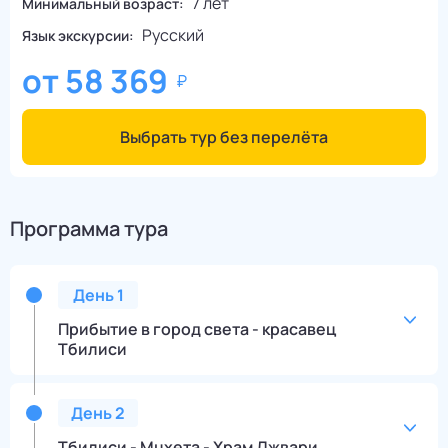
7 лет
Минимальный возраст:
Русский
Язык экскурсии:
от
58 369
Выбрать тур без перелёта
Программа тура
День
1
Прибытие в город света - красавец
Тбилиси
День
2
Тбилиси - Мцхета - Храм Джвари