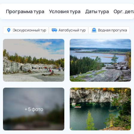
Программа тура
Условия тура
Даты тура
Орг. де
Экскурсионный тур
Автобусный тур
Водная прогулка
+
5
фото