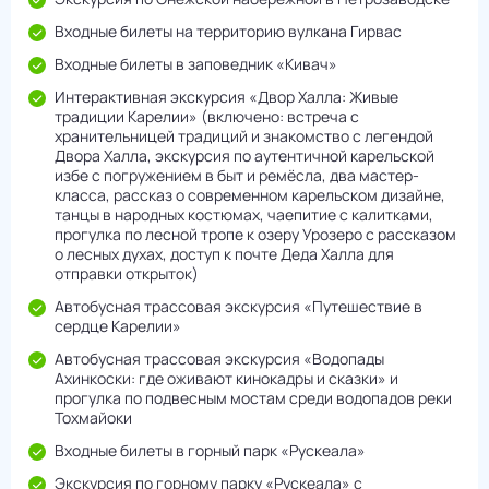
Входные билеты на территорию вулкана Гирвас
Входные билеты в заповедник «Кивач»
Интерактивная экскурсия «Двор Халла: Живые
традиции Карелии» (включено: встреча с
хранительницей традиций и знакомство с легендой
Двора Халла, экскурсия по аутентичной карельской
избе с погружением в быт и ремёсла, два мастер-
класса, рассказ о современном карельском дизайне,
танцы в народных костюмах, чаепитие с калитками,
прогулка по лесной тропе к озеру Урозеро с рассказом
о лесных духах, доступ к почте Деда Халла для
отправки открыток)
Автобусная трассовая экскурсия «Путешествие в
сердце Карелии»
Автобусная трассовая экскурсия «Водопады
Ахинкоски: где оживают кинокадры и сказки» и
прогулка по подвесным мостам среди водопадов реки
Тохмайоки
Входные билеты в горный парк «Рускеала»
Экскурсия по горному парку «Рускеала» с