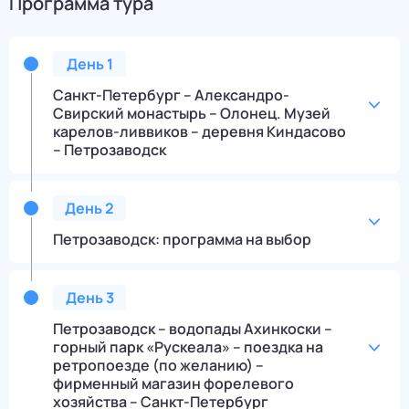
Программа тура
День
1
Санкт-Петербург – Александро-
Свирский монастырь – Олонец. Музей
карелов-ливвиков – деревня Киндасово
– Петрозаводск
День
2
Петрозаводск: программа на выбор
День
3
Петрозаводск – водопады Ахинкоски –
горный парк «Рускеала» – поездка на
ретропоезде (по желанию) –
фирменный магазин форелевого
хозяйства – Санкт-Петербург