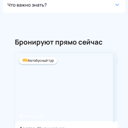
Что важно знать?
Бронируют прямо сейчас
Автобусный тур
А
Чжанцзяцзе
Ста