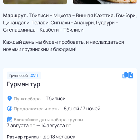
Маршрут:
Тбилиси – Мцхета – Винная Кахетия: Гомбори,
Цинандали, Телави, Сигнахи - Ананури, Гудаури –
Степацминда - Казбеги – Тбилиси
Каждый день мы будем пробовать, и наслаждаться
новыми грузинскими блюдами!
Групповой
18
Гурман тур
Тбилиси
Пункт сбора
8 дней / 7 ночей
Продолжительность
Ближайшие даты набора группы
7 августа
—
14 августа
ПТ
ПТ
до
18
человек
Размер группы: