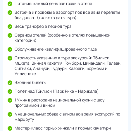
Питание: каждый день завтраки в отеле
Встреча и проводы в аэропорт под все авиа перелеты
без доплат (только в даты тура)
Весь трансфер в период тура
Сервисы отелей (особенно в отелях повышенной
категории)
Обслуживание квалифицированного гида
Стоимость указанных в туре экскурсий: Тбилиси,
Мцхета, Винная Кахетия: Гомбори, Цинандали, Телави,
Сигнахи, Ананури, Гудаури, Казбеги, Боржоми и
Уплисцихе
Входные билеты
Полет над Тбилиси (Парк Рике – Нарикала)
1 Ужин в ресторане национальной кухни с шоу
программой и вином
4 национальных обеда с вином во время экскурсий по
маршруту
Мастер-класс горных хинкали и горных хачапури