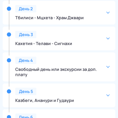
День
2
Тбилиси - Мцхета - Храм Джвари
День
3
Кахетия - Телави - Сигнахи
День
4
Свободный день или экскурсии за доп.
плату
День
5
Казбеги, Ананури и Гудаури
День
6