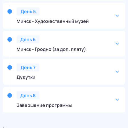
День
5
Минск - Художественный музей
День
6
Минск - Гродно (за доп. плату)
День
7
Дудутки
День
8
Завершение программы