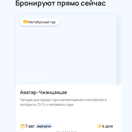
Бронируют прямо сейчас
Автобусный тур
А
Чжанцзяцзе
Ста
Аватар-Чжанцзяцзе
Зол
Четыре дня среди гор и неповторимого китайского
**Нез
колорита. От 2-х человек в туре.
места
истор
пляжн
7 авг.
4 дня
8 
ещё даты