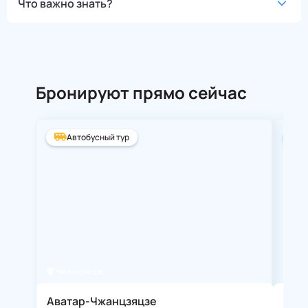
Что важно знать?
Бронируют прямо сейчас
Автобусный тур
А
Чжанцзяцзе
Ста
Аватар-Чжанцзяцзе
Зол