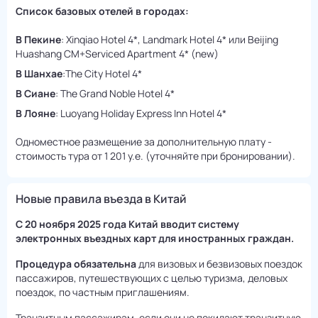
Список базовых отелей в городах:
В Пекине
: Xinqiao Hotel 4*, Landmark Hotel 4* или Beijing
Huashang CM+Serviced Apartment 4* (new)
В Шанхае
:The City Hotel 4*
В Сиане
: The Grand Noble Hotel 4*
В Лояне
: Luoyang Holiday Express Inn Hotel 4*
Одноместное размещение за дополнительную плату -
стоимость тура от 1 201 у.е. (уточняйте при бронировании).
Новые правила въезда в Китай
С 20 ноября 2025 года Китай вводит систему
электронных въездных карт для иностранных граждан.
Процедура обязательна
для визовых и безвизовых поездок
пассажиров, путешествующих с целью туризма, деловых
поездок, по частным приглашениям.
Транзитным пассажирам, если они не покидают транзитную