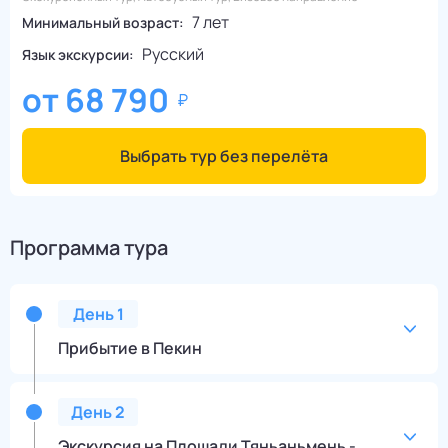
7 лет
Минимальный возраст:
Русский
Язык экскурсии:
от
68 790
Выбрать тур без перелёта
Программа тура
День
1
Прибытие в Пекин
День
2
Экскурсия на Площади Тяньаньмень -