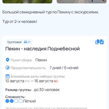
Большой семидневный тур по Пекину с экскурсиями.
Тур от 2-х человек!
Групповой
30
Пекин - наследия Поднебесной
Пекин
Пункт сбора
7 дней / 6 ночей
Продолжительность
Ближайшие даты набора группы
10 августа
—
16 августа
ПН
ВС
до
30
человек
Размер группы:
Сложность:
Лёгкий
Экскурсионный тур, Автобусный тур, Визовое направление