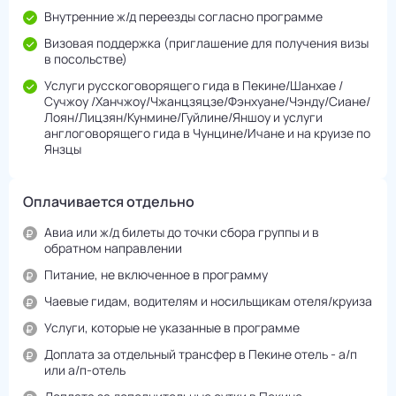
Внутренние ж/д переезды согласно программе
Визовая поддержка (приглашение для получения визы
в посольстве)
Услуги русскоговорящего гида в Пекине/Шанхае /
Сучжоу /Ханчжоу/Чжанцзяцзе/Фэнхуане/Чэнду/Cиане/
Лоян/Лицзян/Кунмине/Гуйлине/Яншоу и услуги
англоговорящего гида в Чунцине/Ичане и на круизе по
Янзцы
Оплачивается отдельно
Авиа или ж/д билеты до точки сбора группы и в
обратном направлении
Питание, не включенное в программу
Чаевые гидам, водителям и носильщикам отеля/круиза
Услуги, которые не указанные в программе
Доплата за отдельный трансфер в Пекине отель - а/п
или а/п-отель