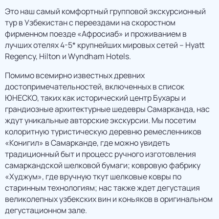
Это наш самый комфортный групповой экскурсионный
тур в Узбекистан с переездами на скоростном
фирменном поезде «Афросиаб» и проживанием в
лучших отелях 4-5* крупнейших мировых сетей – Hyatt
Regency, Hilton и Wyndham Hotels.
Помимо всемирно известных древних
достопримечательностей, включенных в список
ЮНЕСКО, таких как исторический центр Бухары и
грандиозные архитектурные шедевры Самарканда, нас
ждут уникальные авторские экскурсии. Мы посетим
колоритную туристическую деревню ремесленников
«Конигил» в Самарканде, где можно увидеть
традиционный быт и процесс ручного изготовления
самаркандской шелковой бумаги; ковровую фабрику
«Худжум», где вручную ткут шелковые ковры по
старинным технологиям; нас также ждет дегустация
великолепных узбекских вин и коньяков в оригинальном
дегустационном зале.