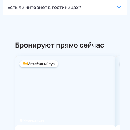
Есть ли интернет в гостиницах?
Бронируют прямо сейчас
Автобусный тур
А
Чжанцзяцзе
Ста