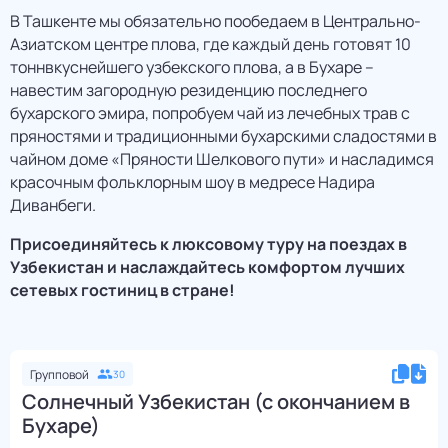
В Ташкенте мы обязательно пообедаем в Центрально-
Азиатском центре плова, где каждый день готовят 10
тоннвкуснейшего узбекского плова, а в Бухаре –
навестим загородную резиденцию последнего
бухарского эмира, попробуем чай из лечебных трав с
пряностями и традиционными бухарскими сладостями в
чайном доме «Пряности Шелкового пути» и насладимся
красочным фольклорным шоу в медресе Надира
Диванбеги.
Присоединяйтесь к люксовому туру на поездах в
Узбекистан и наслаждайтесь комфортом лучших
сетевых гостиниц в стране!
Групповой
30
Солнечный Узбекистан (с окончанием в
Бухаре)