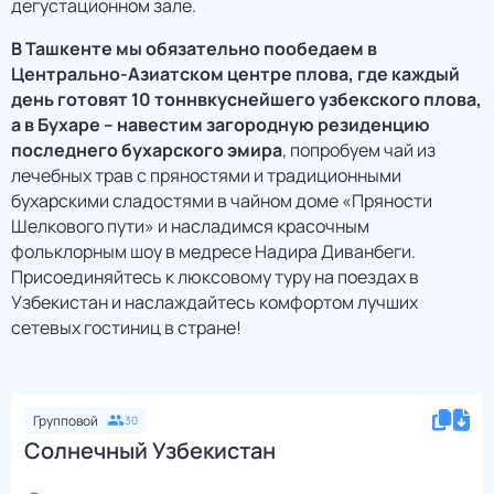
дегустационном зале.
В Ташкенте мы обязательно пообедаем в
Центрально-Азиатском центре плова, где каждый
день готовят 10 тоннвкуснейшего узбекского плова,
а в Бухаре – навестим загородную резиденцию
последнего бухарского эмира
, попробуем чай из
лечебных трав с пряностями и традиционными
бухарскими сладостями в чайном доме «Пряности
Шелкового пути» и насладимся красочным
фольклорным шоу в медресе Надира Диванбеги.
Присоединяйтесь к люксовому туру на поездах в
Узбекистан и наслаждайтесь комфортом лучших
сетевых гостиниц в стране!
Групповой
30
Солнечный Узбекистан