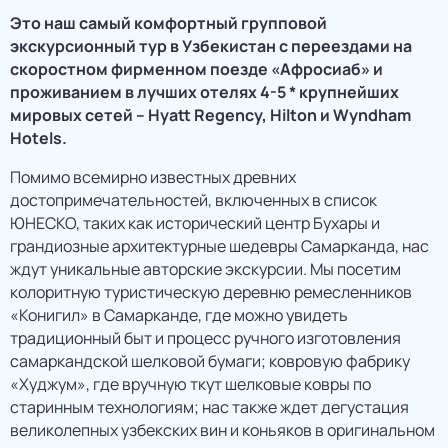
Это наш самый комфортный групповой
экскурсионный тур в Узбекистан с переездами на
скоростном фирменном поезде «Афросиаб» и
проживанием в лучших отелях 4-5 * крупнейших
мировых сетей – Hyatt Regency, Hilton и Wyndham
Hotels.
Помимо всемирно известных древних
достопримечательностей, включенных в список
ЮНЕСКО, таких как исторический центр Бухары и
грандиозные архитектурные шедевры Самарканда, нас
ждут уникальные авторские экскурсии. Мы посетим
колоритную туристическую деревню ремесленников
«Конигил» в Самарканде, где можно увидеть
традиционный быт и процесс ручного изготовления
самаркандской шелковой бумаги; ковровую фабрику
«Худжум», где вручную ткут шелковые ковры по
старинным технологиям; нас также ждет дегустация
великолепных узбекских вин и коньяков в оригинальном