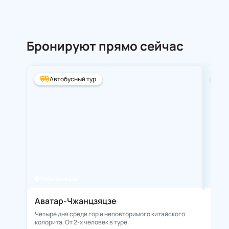
Бронируют прямо сейчас
Автобусный тур
А
Чжанцзяцзе
Ста
Аватар-Чжанцзяцзе
Зол
Четыре дня среди гор и неповторимого китайского
**Нез
колорита. От 2-х человек в туре.
места