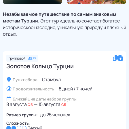
Незабываемое путешествие по самым знаковым
местам Турции.
Этот тур идеально сочетает богатое
историческое наследие, уникальную природу и пляжный
отдых.
Групповой
25
Золотое Кольцо Турции
Стамбул
Пункт сбора
8 дней / 7 ночей
Продолжительность
Ближайшие даты набора группы
8 августа
—
15 августа
СБ
СБ
до
25
человек
Размер группы:
Сложность:
Лёгкий