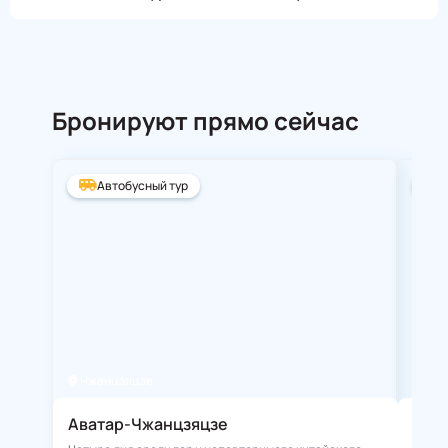
Бронируют прямо сейчас
Автобусный тур
А
Чжанцзяцзе
Ста
Аватар-Чжанцзяцзе
Зол