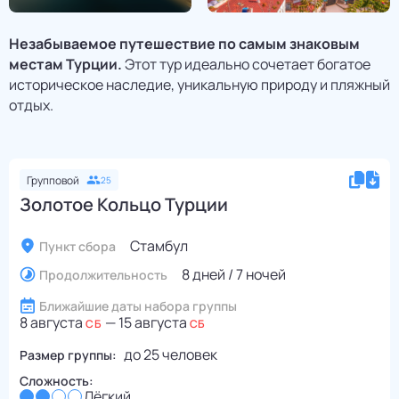
Незабываемое путешествие по самым знаковым
местам Турции.
Этот тур идеально сочетает богатое
историческое наследие, уникальную природу и пляжный
отдых.
Групповой
25
Золотое Кольцо Турции
Стамбул
Пункт сбора
8 дней / 7 ночей
Продолжительность
Ближайшие даты набора группы
8 августа
—
15 августа
СБ
СБ
до
25
человек
Размер группы:
Сложность:
Лёгкий