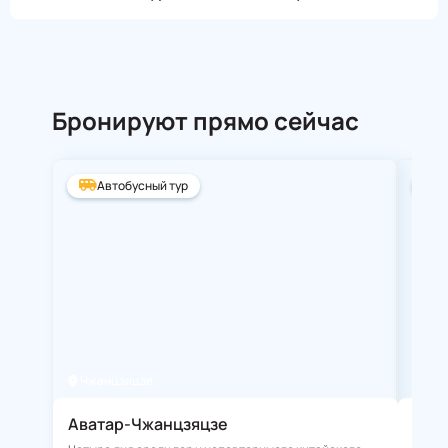
Бронируют прямо сейчас
Автобусный тур
А
Чжанцзяцзе
Ста
Аватар-Чжанцзяцзе
Зол