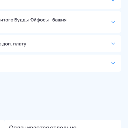
ритого Будды Юйфосы - башня
 доп. плату
Оплачивается отдельно