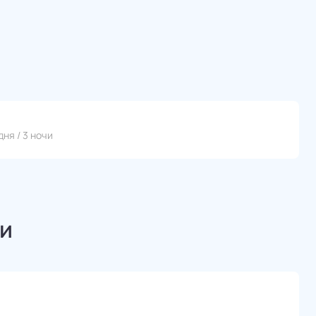
дня / 3 ночи
и