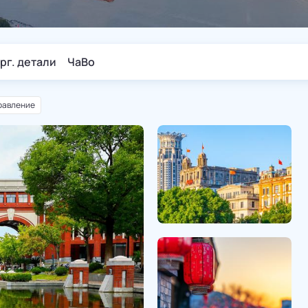
рг. детали
ЧаВо
равление