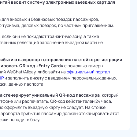
Китай вводит систему электронных въездных карт для
а
для визовых и безвизовых поездок пассажиров,
 туризма, деловых поездок, по частным приглашениям.
если они не покидают транзитную зону, а также
венных делегаций заполнение въездной карты не
прибытию в аэропорт отправления на стойке регистрации
ировать QR-код «Entry Card»
с помощью камеры
й WeChat/Alipay, либо зайти на
официальный портал
НР
и заполнить анкету с введением персональных данных,
ки, данных паспорта.
а сгенерирует уникальный QR-код пассажира
, который
тфоне или распечатать. QR-код действителен 24 часа,
о оформлять въездную карту не следует. На стойке
аэропорта прибытия пассажир должен отсканировать этот
ски попадут в базу.