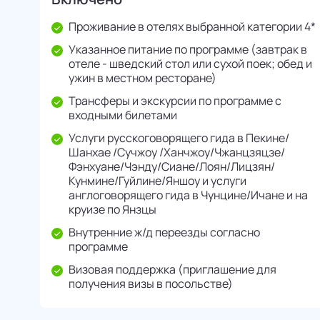
Проживание в отелях выбранной категории 4*
Указанное питание по программе (завтрак в
отеле - шведский стол или сухой поек; обед и
ужин в местном ресторане)
Трансферы и экскурсии по программе с
входными билетами
Услуги русскоговорящего гида в Пекине/
Шанхае /Сучжоу /Ханчжоу/Чжанцзяцзе/
Фэнхуане/Чэнду/Cиане/Лоян/Лицзян/
Кунмине/Гуйлине/Яншоу и услуги
англоговорящего гида в Чунцине/Ичане и на
круизе по Янзцы
Внутренние ж/д переезды согласно
программе
Визовая поддержка (приглашение для
получения визы в посольстве)