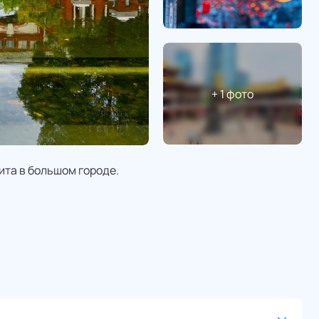
+
1
фото
ита в большом городе.