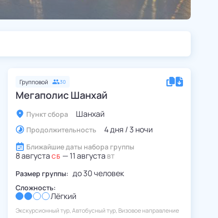
Групповой
30
Мегаполис Шанхай
Шанхай
Пункт сбора
4 дня / 3 ночи
Продолжительность
Ближайшие даты набора группы
8 августа
—
11 августа
СБ
ВТ
до
30
человек
Размер группы:
Сложность:
Лёгкий
Экскурсионный тур, Автобусный тур, Визовое направление