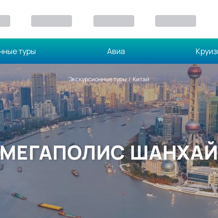
нные туры
Авиа
Круи
Экскурсионные туры
/
Китай
МЕГАПОЛИС ШАНХА