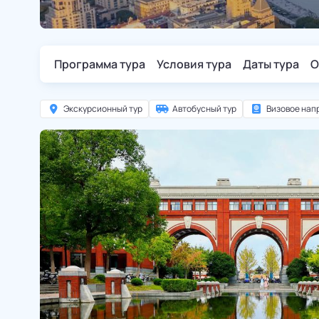
Программа тура
Условия тура
Даты тура
О
Экскурсионный тур
Автобусный тур
Визовое нап