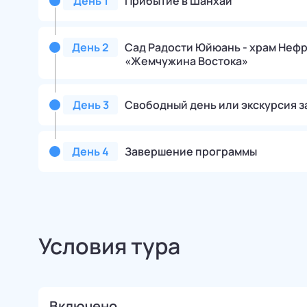
День
1
Прибытие в Шанхай
День
2
Сад Радости Юйюань - храм Неф
«Жемчужина Востока»
День
3
Свободный день или экскурсия за
День
4
Завершение программы
Условия тура
Включено