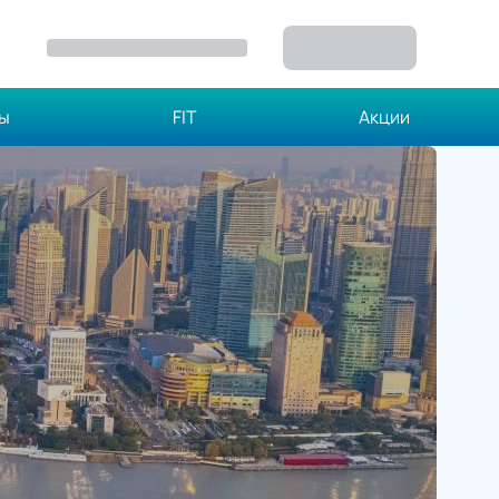
зы
FIT
Акции
Й