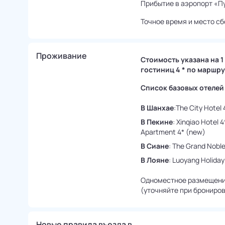
Прибытие в аэропорт «Пу
Точное время и место сб
Проживание
Стоимость указана на 1
гостиниц 4 * по маршру
Список базовых отелей 
В Шанхае
:The City Hotel 
В Пекине
: Xinqiao Hotel
Apartment 4* (new)
В Сиане
: The Grand Noble
В Лояне
: Luoyang Holiday
Одноместное размещение 
(уточняйте при брониров
Новые правила въезда в 