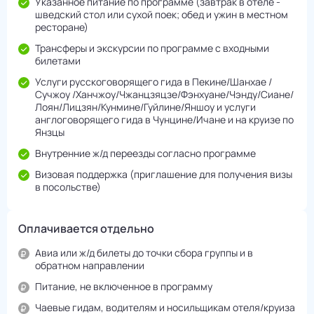
Указанное питание по программе (завтрак в отеле -
шведский стол или сухой поек; обед и ужин в местном
ресторане)
Трансферы и экскурсии по программе с входными
билетами
Услуги русскоговорящего гида в Пекине/Шанхае /
Сучжоу /Ханчжоу/Чжанцзяцзе/Фэнхуане/Чэнду/Cиане/
Лоян/Лицзян/Кунмине/Гуйлине/Яншоу и услуги
англоговорящего гида в Чунцине/Ичане и на круизе по
Янзцы
Внутренние ж/д переезды согласно программе
Визовая поддержка (приглашение для получения визы
в посольстве)
Оплачивается отдельно
Авиа или ж/д билеты до точки сбора группы и в
обратном направлении
Питание, не включенное в программу
Чаевые гидам, водителям и носильщикам отеля/круиза