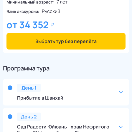
7 лет
Минимальный возраст:
Русский
Язык экскурсии:
от
34 352
Выбрать тур без перелёта
Программа тура
День
1
Прибытие в Шанхай
День
2
Сад Радости Юйюань - храм Нефритого