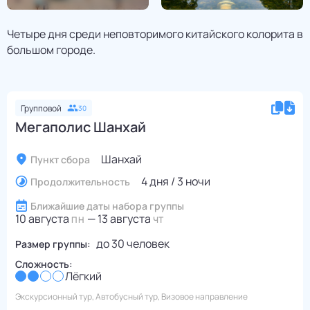
Четыре дня среди неповторимого китайского колорита в
большом городе.
Групповой
30
Мегаполис Шанхай
Шанхай
Пункт сбора
4 дня / 3 ночи
Продолжительность
Ближайшие даты набора группы
10 августа
—
13 августа
ПН
ЧТ
до
30
человек
Размер группы:
Сложность:
Лёгкий
Экскурсионный тур, Автобусный тур, Визовое направление