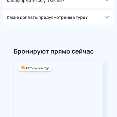
Как оформить визу в Китай?
Какие доплаты предусмотрены в туре?
Бронируют прямо сейчас
Автобусный тур
А