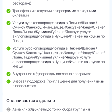
ресторане)
Трансферы и экскурсии по программе с входными
билетами
Услуги русскоговорящего гида в Пекине/Шанхае /
Сучжоу /Ханчжоу/Чжанцзяцзе/Фэнхуане/Чэнду/Cиане/
Лоян/Лицзян/Кунмине/Гуйлине/Яншоу и услуги
англоговорящего гида в Чунцине/Ичане и на круизе по
Янзцы
Услуги русскоговорящего гида в Пекине/Шанхае /
Сучжоу /Ханчжоу/Чжанцзяцзе/Фэнхуане/Чэнду/Cиане/
Лоян/Лицзян/Кунмине/Гуйлине/Яншоу и услуги
англоговорящего гида в Чунцине/Ичане и на круизе по
Янзцы
Внутренние ж/д переезды согласно программе
Визовая поддержка (приглашение для получения визы
в посольстве)
Оплачивается отдельно
Авиа или ж/д билеты до точки сбора группы и в