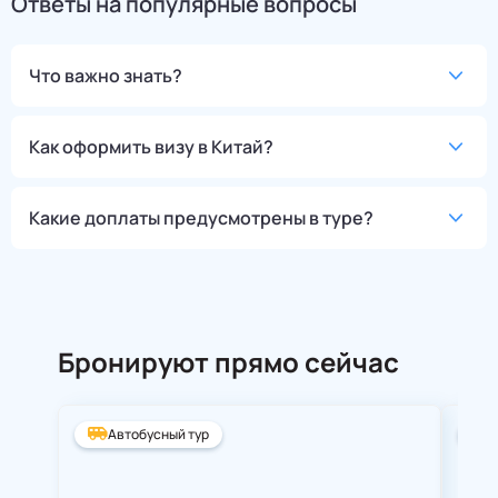
Ответы на популярные вопросы
Что важно знать?
Как оформить визу в Китай?
Какие доплаты предусмотрены в туре?
Бронируют прямо сейчас
Автобусный тур
А