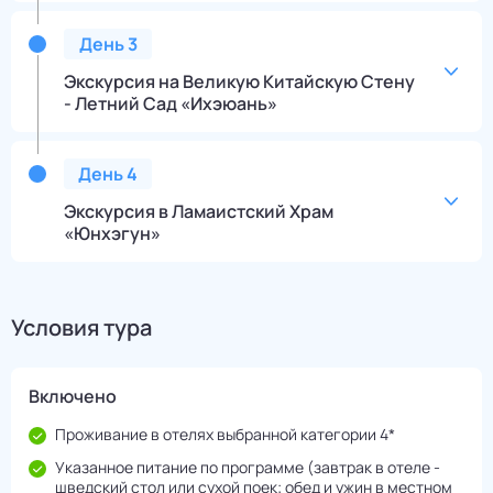
День
3
Экскурсия на Великую Китайскую Стену
- Летний Сад «Ихэюань»
День
4
Экскурсия в Ламаистский Храм
«Юнхэгун»
Условия тура
Включено
Проживание в отелях выбранной категории 4*
Указанное питание по программе (завтрак в отеле -
шведский стол или сухой поек; обед и ужин в местном