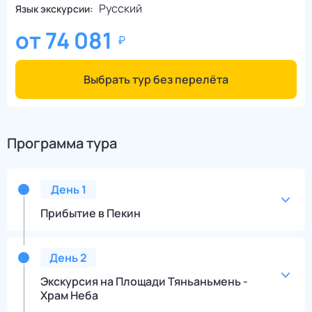
Русский
Язык экскурсии:
от
74 081
Выбрать тур без перелёта
Программа тура
День
1
Прибытие в Пекин
День
2
Экскурсия на Площади Тяньаньмень -
Храм Неба