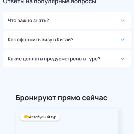
Ответы на популярные вопросы
Что важно знать?
Как оформить визу в Китай?
Какие доплаты предусмотрены в туре?
Бронируют прямо сейчас
Автобусный тур
А