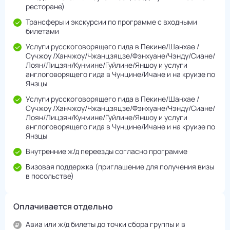
ресторане)
Трансферы и экскурсии по программе с входными
билетами
Услуги русскоговорящего гида в Пекине/Шанхае /
Сучжоу /Ханчжоу/Чжанцзяцзе/Фэнхуане/Чэнду/Cиане/
Лоян/Лицзян/Кунмине/Гуйлине/Яншоу и услуги
англоговорящего гида в Чунцине/Ичане и на круизе по
Янзцы
Услуги русскоговорящего гида в Пекине/Шанхае /
Сучжоу /Ханчжоу/Чжанцзяцзе/Фэнхуане/Чэнду/Cиане/
Лоян/Лицзян/Кунмине/Гуйлине/Яншоу и услуги
англоговорящего гида в Чунцине/Ичане и на круизе по
Янзцы
Внутренние ж/д переезды согласно программе
Визовая поддержка (приглашение для получения визы
в посольстве)
Оплачивается отдельно
Авиа или ж/д билеты до точки сбора группы и в