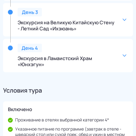
День
3
Экскурсия на Великую Китайскую Стену
- Летний Сад «Ихэюань»
День
4
Экскурсия в Ламаистский Храм
«Юнхэгун»
Условия тура
Включено
Проживание в отелях выбранной категории 4*
Указанное питание по программе (завтрак в отеле -
шведский стол или сухой поек; обед и ужин в местном