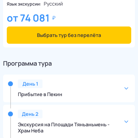
Русский
Язык экскурсии:
от
74 081
Выбрать тур без перелёта
Программа тура
День
1
Прибытие в Пекин
День
2
Экскурсия на Площади Тяньаньмень -
Храм Неба