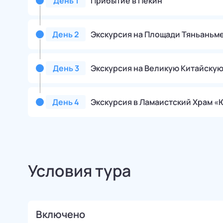
День
1
Прибытие в Пекин
День
2
Экскурсия на Площади Тяньаньме
День
3
Экскурсия на Великую Китайскую
День
4
Экскурсия в Ламаистский Храм «
Условия тура
Включено