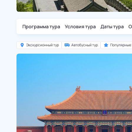
Программа тура
Условия тура
Даты тура
О
Экскурсионный тур
Автобусный тур
Популярные 