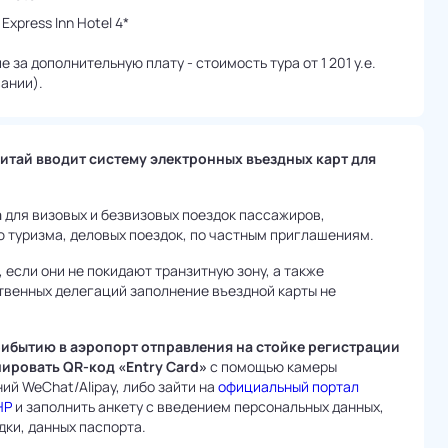
 Express Inn Hotel 4*
за дополнительную плату - стоимость тура от 1 201 у.е.
ании).
Китай вводит систему электронных въездных карт для
а
для визовых и безвизовых поездок пассажиров,
 туризма, деловых поездок, по частным приглашениям.
если они не покидают транзитную зону, а также
венных делегаций заполнение въездной карты не
прибытию в аэропорт отправления на стойке регистрации
ировать QR-код «Entry Card»
с помощью камеры
й WeChat/Alipay, либо зайти на
официальный портал
НР
и заполнить анкету с введением персональных данных,
ки, данных паспорта.