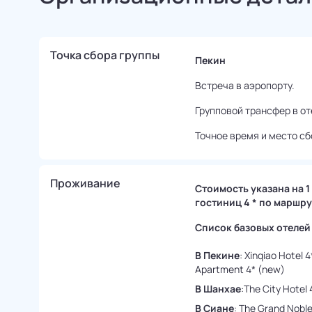
Точка сбора группы
Пекин
Встреча в аэропорту.
Групповой трансфер в от
Точное время и место сб
Проживание
Стоимость указана на 1
гостиниц 4 * по маршру
Список базовых отелей 
В Пекине
: Xinqiao Hotel
Apartment 4* (new)
В Шанхае
:The City Hotel 
В Сиане
: The Grand Noble