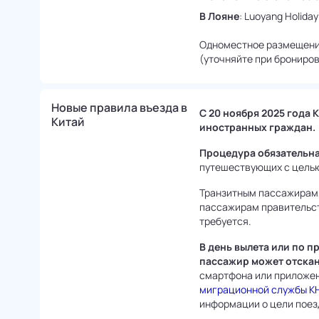
В Лояне
: Luoyang Holiday
Одноместное размещение 
(уточняйте при брониров
Новые правила въезда в 
С 20 ноября 2025 года 
Китай
иностранных граждан.
Процедура обязательн
путешествующих с целью
Транзитным пассажирам, 
пассажирам правительст
требуется.
В день вылета или по 
пассажир может отскан
смартфона или приложени
миграционной службы К
информации о цели поезд