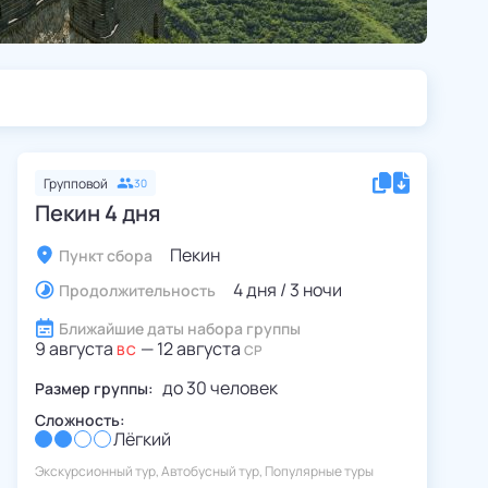
Групповой
30
Пекин 4 дня
Пекин
Пункт сбора
4 дня / 3 ночи
Продолжительность
Ближайшие даты набора группы
9 августа
—
12 августа
ВС
СР
до
30
человек
Размер группы:
Сложность:
Лёгкий
Экскурсионный тур, Автобусный тур, Популярные туры