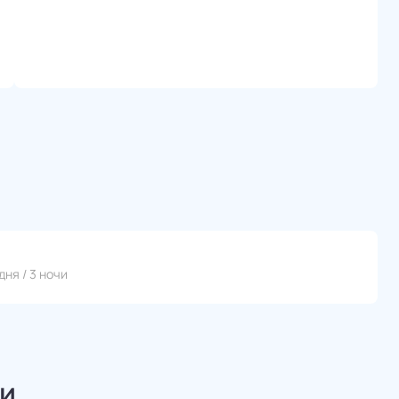
дня / 3 ночи
и