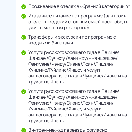
Проживание в отелях выбранной категории 4*
Указанное питание по программе (завтрак в
отеле - шведский стол или сухой поек; обед и
ужин в местном ресторане)
Трансферы и экскурсии по программе с
входными билетами
Услуги русскоговорящего гида в Пекине/
Шанхае /Сучжоу /Ханчжоу/Чжанцзяцзе/
Фэнхуане/Чэнду/Cиане/Лоян/Лицзян/
Кунмине/Гуйлине/Яншоу и услуги
англоговорящего гида в Чунцине/Ичане и на
круизе по Янзцы
Услуги русскоговорящего гида в Пекине/
Шанхае /Сучжоу /Ханчжоу/Чжанцзяцзе/
Фэнхуане/Чэнду/Cиане/Лоян/Лицзян/
Кунмине/Гуйлине/Яншоу и услуги
англоговорящего гида в Чунцине/Ичане и на
круизе по Янзцы
Внутренние ж/д переезды согласно