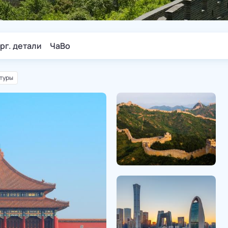
рг. детали
ЧаВо
туры