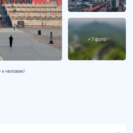
+
7
фото
-х человек!