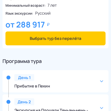
7 лет
Минимальный возраст:
Русский
Язык экскурсии:
от
288 917
Выбрать тур без перелёта
Программа тура
День
1
Прибытие в Пекин
День
2
Экскурсия на Площади Тяньаньмень -