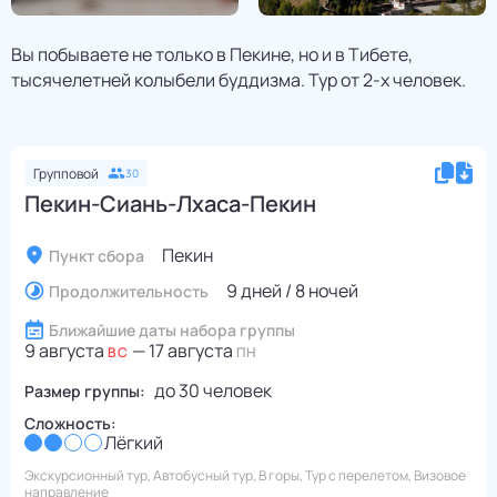
Вы побываете не только в Пекине, но и в Тибете,
тысячелетней колыбели буддизма. Тур от 2-х человек.
Групповой
30
Пекин-Сиань-Лхаса-Пекин
Пекин
Пункт сбора
9 дней / 8 ночей
Продолжительность
Ближайшие даты набора группы
9 августа
—
17 августа
ВС
ПН
до
30
человек
Размер группы:
Сложность:
Лёгкий
Экскурсионный тур, Автобусный тур, В горы, Тур с перелетом, Визовое
направление