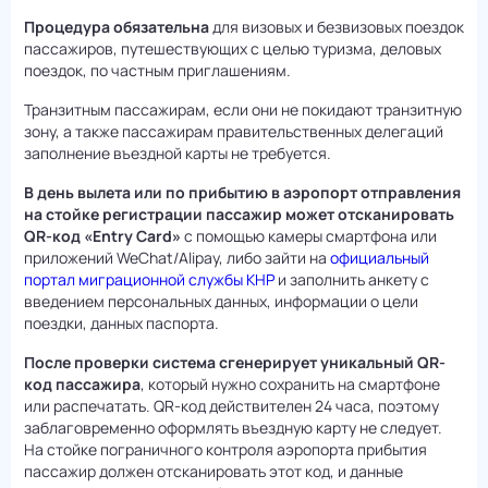
Процедура обязательна
для визовых и безвизовых поездок
пассажиров, путешествующих с целью туризма, деловых
поездок, по частным приглашениям.
Транзитным пассажирам, если они не покидают транзитную
зону, а также пассажирам правительственных делегаций
заполнение въездной карты не требуется.
В день вылета или по прибытию в аэропорт отправления
на стойке регистрации пассажир может отсканировать
QR-код «Entry Card»
с помощью камеры смартфона или
приложений WeChat/Alipay, либо зайти на
официальный
портал миграционной службы КНР
и заполнить анкету с
введением персональных данных, информации о цели
поездки, данных паспорта.
После проверки система сгенерирует уникальный QR-
код пассажира
, который нужно сохранить на смартфоне
или распечатать. QR-код действителен 24 часа, поэтому
заблаговременно оформлять въездную карту не следует.
На стойке пограничного контроля аэропорта прибытия
пассажир должен отсканировать этот код, и данные