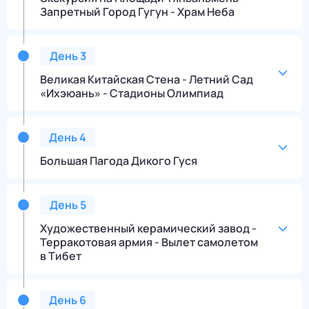
Запретный Город Гугун - Храм Неба
День
3
Великая Китайская Стена - Летний Сад
«Ихэюань» - Стадионы Олимпиад
День
4
Большая Пагода Дикого Гуся
День
5
Художественный керамический завод -
Терракотовая армия - Вылет самолетом
в Тибет
День
6