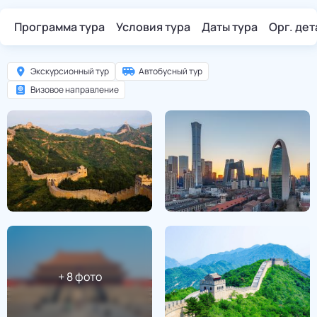
Программа тура
Условия тура
Даты тура
Орг. де
Экскурсионный тур
Автобусный тур
Визовое направление
+
8
фото