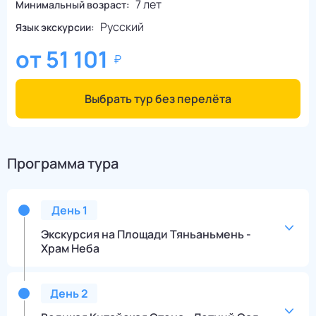
7 лет
Минимальный возраст:
Русский
Язык экскурсии:
от
51 101
Выбрать тур без перелёта
Программа тура
День
1
Экскурсия на Площади Тяньаньмень -
Храм Неба
День
2