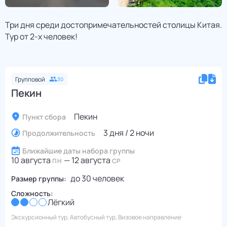
Три дня среди достопримечательностей столицы Китая.
Тур от 2-х человек!
Групповой
30
Пекин
Пекин
Пункт сбора
3 дня / 2 ночи
Продолжительность
Ближайшие даты набора группы
10 августа
—
12 августа
ПН
СР
до
30
человек
Размер группы:
Сложность:
Лёгкий
Экскурсионный тур, Автобусный тур, Визовое направление