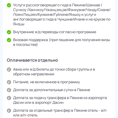
Услуги русскоговорящего гида в Пекине/Шанхае /
Сучжоу /Ханчжоу/Чжанцзяцзе/Фэнхуане/Чэнду/Cиане/
Лоян/Лицзян/Кунмине/Гуйлине/Яншоу и услуги
англоговорящего гида в Чунцине/Ичане и на круизе по
Янзцы
Внутренние ж/д переезды согласно программе
Визовая поддержка (приглашение для получения визы
в посольстве)
Оплачивается отдельно
Авиа или ж/д билеты до точки сбора группы и в
обратном направлении
Питание, не включенное в программу
Доплата за дополнительные сутки в Пекине
Доплата за подачу трансфера в Пекине из аэропорта
Дасин или в аэропорт Дасин
Доплата за отдельный трансфер в Пекине отель - а/п
или а/п-отель