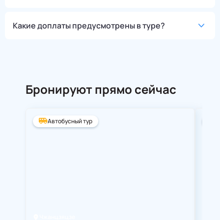
Какие доплаты предусмотрены в туре?
Бронируют прямо сейчас
Автобусный тур
А
Чжанцзяцзе
Ста