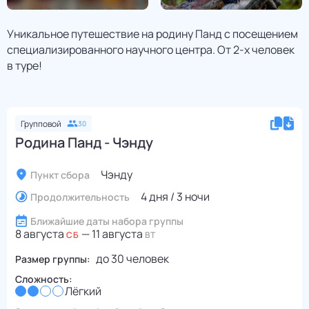
Уникальное путешествие на родину Панд с посещением
специализированного научного центра. От 2-х человек
в туре!
Групповой
30
Родина Панд - Чэнду
Чэнду
Пункт сбора
4 дня / 3 ночи
Продолжительность
Ближайшие даты набора группы
8 августа
—
11 августа
СБ
ВТ
до
30
человек
Размер группы:
Сложность:
Лёгкий