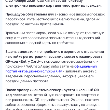
С 20 ноября 2025 года Китай вводит систему
электронных въездных карт для иностранных граждан.
Процедура обязательна
для визовых и безвизовых поездок
пассажиров, путешествующих с целью туризма, деловых
поездок, по частным приглашениям.
Транзитным пассажирам, если они не покидают транзитную
зону, а также пассажирам правительственных делегаций
заполнение въездной карты не требуется.
В день вылета или по прибытию в аэропорт отправления
на стойке регистрации пассажир может отсканировать
QR-код «Entry Card»
с помощью камеры смартфона или
приложений WeChat/Alipay, либо зайти на
официальный
портал миграционной службы КНР
и заполнить анкету с
введением персональных данных, информации о цели
поездки, данных паспорта.
После проверки система сгенерирует уникальный QR-
код пассажира
, который нужно сохранить на смартфоне
или распечатать. QR-код действителен 24 часа, поэтому
заблаговременно оформлять въездную карту не следует.
На стойке пограничного контроля аэропорта прибытия