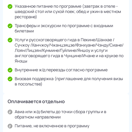
Указанное питание по программе (завтрак в отеле -
шведский стол или сухой поек; обед и ужин в местном
ресторане)
Трансферы и экскурсии по программе с входными
билетами
Услуги русскоговорящего гида в Пекине/Шанхае /
Сучжоу /Ханчжоу/Чжанцзяцзе/Фэнхуане/Чэнду/Cиане/
Лоян/Лицзян/Кунмине/Гуйлине/Яншоу и услуги
англоговорящего гида в Чунцине/Ичане и на круизе по
Янзцы
Внутренние ж/д переезды согласно программе
Визовая поддержка (приглашение для получения визы
в посольстве)
Оплачивается отдельно
Авиа или ж/д билеты до точки сбора группы и в
обратном направлении
Питание, не включенное в программу