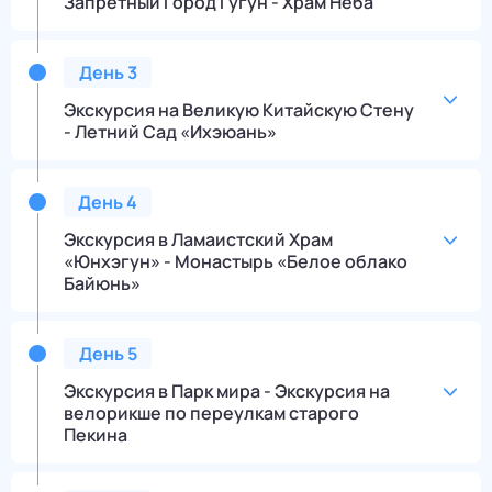
Запретный Город Гугун - Храм Неба
День
3
Экскурсия на Великую Китайскую Стену
- Летний Сад «Ихэюань»
День
4
Экскурсия в Ламаистский Храм
«Юнхэгун» - Монастырь «Белое облако
Байюнь»
День
5
Экскурсия в Парк мира - Экскурсия на
велорикше по переулкам старого
Пекина