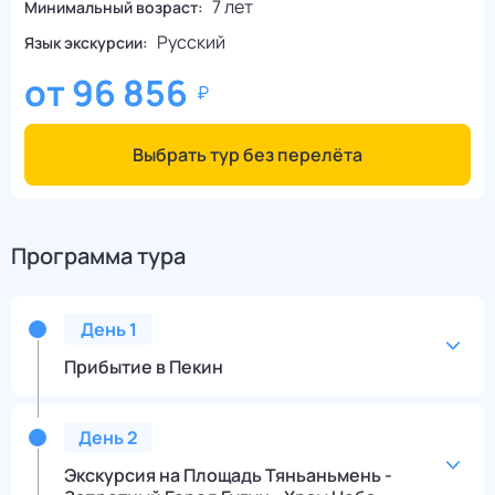
7 лет
Минимальный возраст:
Русский
Язык экскурсии:
от
96 856
Выбрать тур без перелёта
Программа тура
День
1
Прибытие в Пекин
День
2
Экскурсия на Площадь Тяньаньмень -