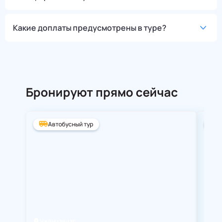
Какие доплаты предусмотрены в туре?
Бронируют прямо сейчас
Автобусный тур
А
Чжанцзяцзе
Ста