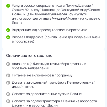
Услуги русскоговорящего гида в Пекине/Шанхае /
Сучжоу /Ханчжоу/Чжанцзяцзе/Фэнхуане/Чэнду/Cиане/
Лоян/Лицзян/Кунмине/Гуйлине/Яншоу и услуги
англоговорящего гида в Чунцине/Ичане и на круизе по
Янзцы
Внутренние ж/д переезды согласно программе
Визовая поддержка (приглашение для получения визы
в посольстве)
Оплачивается отдельно
Авиа или ж/д билеты до точки сбора группы и в
обратном направлении
Питание, не включенное в программу
Доплата за отдельный трансфер в Пекине отель - а/п
или а/п-отель
Доплата за дополнительные сутки в Пекине
Доплата за подачу трансфера в Пекине из аэропорта
Дасин или в аэропорт Дасин