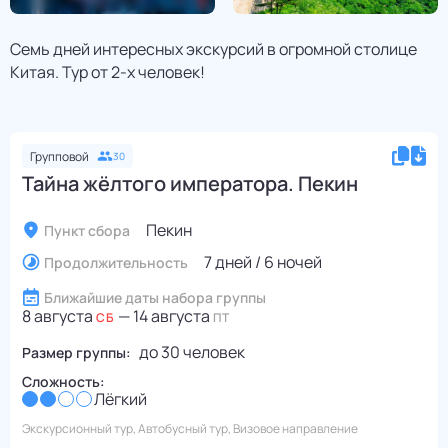
Семь дней интересных экскурсий в огромной столице
Китая. Тур от 2-х человек!
Групповой
30
Тайна жёлтого императора. Пекин
Пекин
Пункт сбора
7 дней / 6 ночей
Продолжительность
Ближайшие даты набора группы
8 августа
—
14 августа
СБ
ПТ
до
30
человек
Размер группы:
Сложность:
Лёгкий
Экскурсионный тур, Автобусный тур, Визовое направление